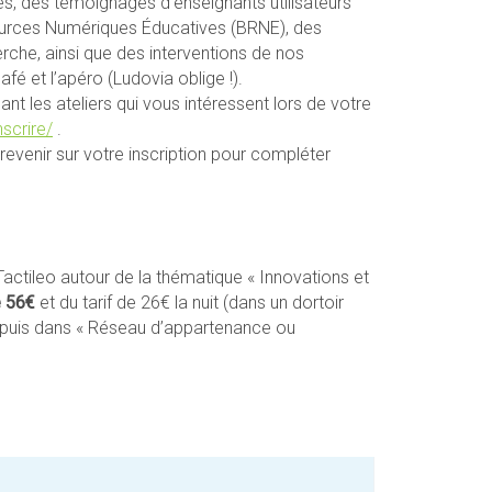
és, des témoignages d’enseignants utilisateurs
urces Numériques Éducatives (BRNE), des
rche, ainsi que des interventions de nos
afé et l’apéro (Ludovia oblige !).
t les ateliers qui vous intéressent lors de votre
nscrire/
.
evenir sur votre inscription pour compléter
ctileo autour de la thématique « Innovations et
e 56€
et du tarif de 26€ la nuit (dans un dortoir
» puis dans « Réseau d’appartenance ou