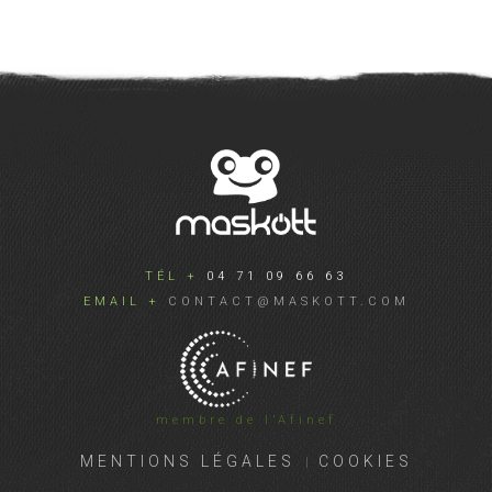
TÉL +
04 71 09 66 63
EMAIL +
CONTACT@MASKOTT.COM
membre de l’Afinef
MENTIONS LÉGALES
COOKIES