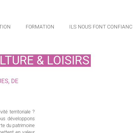
TION
FORMATION
ILS NOUS FONT CONFIANC
LTURE & LOISIRS
ES, DE
ité territoriale ?
te du patrimoine
 mettent en valeur