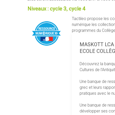
Niveaux : cycle 3, cycle 4
Tactileo propose les co
numérique les collectio
programmes du Collège
MASKOTT LCA -
ECOLE COLLÈG
Découvrez la banqu
Sciences de la 
Cultures de l’Antiqui
Physique-Chim
Technologie
Une banque de resso
STRUCTURE
grec et leurs rappor
pratiques avec le num
Une banque de resso
développer ses com