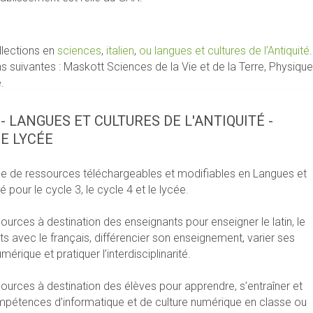
llections en
sciences
,
italien
,
ou langues et cultures de l’Antiquité
ns suivantes : Maskott Sciences de la Vie et de la Terre, Physiq
.
 LANGUES ET CULTURES DE L'ANTIQUITÉ -
E LYCÉE
e de ressources téléchargeables et modifiables en Langues et
Vie et de la Terre
té pour le cycle 3, le cycle 4 et le lycée.
ie
urces à destination des enseignants pour enseigner le latin, le
ts avec le français, différencier son enseignement, varier ses
érique et pratiquer l’interdisciplinarité.
urces à destination des élèves pour apprendre, s’entraîner et
pétences d’informatique et de culture numérique en classe ou