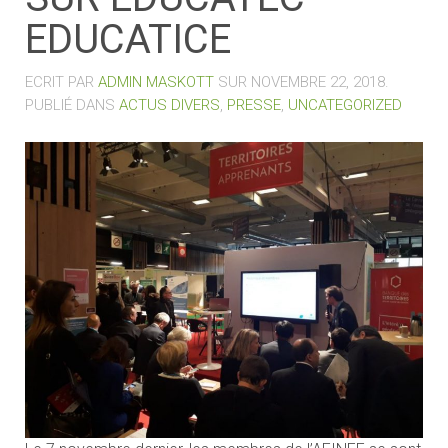
EDUCATICE
ECRIT PAR
ADMIN MASKOTT
SUR
NOVEMBRE 22, 2018
.
PUBLIÉ DANS
ACTUS DIVERS
,
PRESSE
,
UNCATEGORIZED